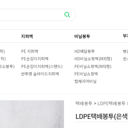
부
지퍼백
비닐봉투
착)
PE 지퍼백
HD배달봉투
빵
접착)
PE손잡이지퍼백
HD비닐쇼핑백(M자형)
윈
탁소봉투)
PE손잡이지퍼백(스탠드)
PE비닐쇼핑백(M자형)
반투명 슬라이드지퍼백
PE비닐쇼핑백
컵캐리어비닐
택배봉투
>
LDPE택배봉투
LDPE택배봉투(은색