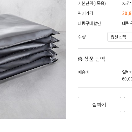
기본단위(1묶음)
25장
판매가격
20,
대량구매할인
대량
수량
총 상품 금액
배송비
일반배
60,
찜하기