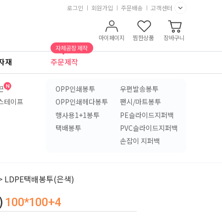
로그인
회원가입
주문배송
고객센터
마이페이지
찜한상품
장바구니
자재
주문제작
끈
OPP인쇄봉투
우편발송봉투
스테이프
OPP인쇄헤다봉투
팬시/마트봉투
행사용1+1봉투
PE슬라이드지퍼백
택배봉투
PVC슬라이드지퍼백
손잡이 지퍼백
> LDPE택배봉투(은색)
)
100*100+4