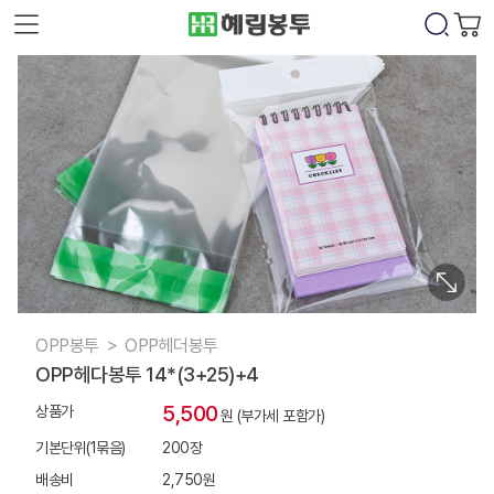
OPP봉투
OPP헤더봉투
OPP헤다봉투 14*(3+25)+4
5,500
상품가
원 (부가세 포함가)
200장
기본단위(1묶음)
200장
배송비
2,750원