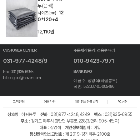
투(은색)
12
0*120+4
12,110원
CUSTOMER CENTER
주문제작 문의 : 정용수 대리
031-977-4248/9
010-9423-7971
Fax 031)935-6955
BANK INFO
hrbongtoo@naver.com
예금주: 장영석(혜림봉투)
국민: 522337-01-005496
고객센터
이용약관
개인정보취급방침
PC버젼
상호명
:
혜림봉투
전화
: 031)977-4248,4249
팩스
: 031)935-6955
주소 :
경기도 파주시 광탄면 부흥로 228(창만리 905-4번지)
대표
: 장영석
개인정보책임자
: 이일
통신판매업신고번호
: 제 2019-경기파주-2100호