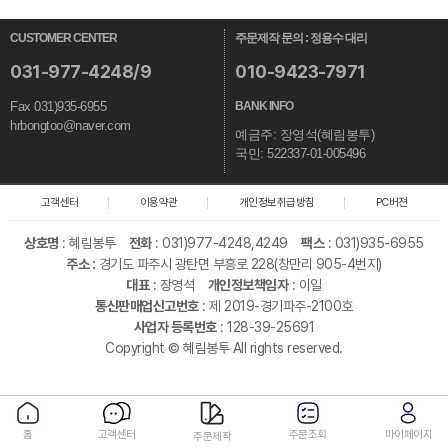
CUSTOMER CENTER
주문제작 문의 : 정용수 대리
031-977-4248/9
010-9423-7971
Fax 031)935-6955
BANK INFO
hrbongtoo@naver.com
예금주: 장영석(혜림봉투)
국민: 522337-01-005496
고객센터
이용약관
개인정보취급방침
PC버젼
상호명
:
혜림봉투
전화
: 031)977-4248,4249
팩스
: 031)935-6955
주소 :
경기도 파주시 광탄면 부흥로 228(창만리 905-4번지)
대표
: 장영석
개인정보책임자
: 이일
통신판매업신고번호
: 제 2019-경기파주-2100호
사업자 등록번호
: 128-39-25691
Copyright © 혜림봉투 All rights reserved.
홈
고객센터
주문조회
마이페이지
주문제작