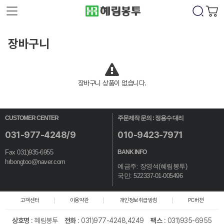
장바구니
장바구니 상품이 없습니다.
CUSTOMER CENTER
주문제작 문의 : 정용수 대리
031-977-4248/9
010-9423-7971
Fax 031)935-6955
BANK INFO
hrbongtoo@naver.com
예금주: 장영석(혜림봉투)
국민: 522337-01-005496
고객센터
이용약관
개인정보취급방침
PC버젼
상호명
:
혜림봉투
전화
: 031)977-4248,4249
팩스
: 031)935-6955