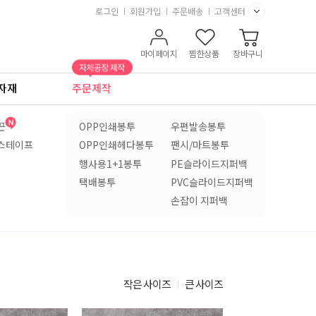
로그인
회원가입
주문배송
고객센터
마이페이지
찜한상품
장바구니
자재
주문제작
끈
OPP인쇄봉투
우편발송봉투
스테이프
OPP인쇄헤다봉투
팬시/마트봉투
행사용1+1봉투
PE슬라이드지퍼백
택배봉투
PVC슬라이드지퍼백
손잡이 지퍼백
작은 사이즈
큰 사이즈