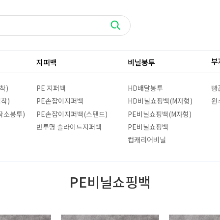
부
지퍼백
비닐봉투
착)
PE 지퍼백
HD배달봉투
빵
접착)
PE손잡이지퍼백
HD비닐쇼핑백(M자형)
윈
탁소봉투)
PE손잡이지퍼백(스탠드)
PE비닐쇼핑백(M자형)
반투명 슬라이드지퍼백
PE비닐쇼핑백
컵캐리어비닐
PE비닐쇼핑백