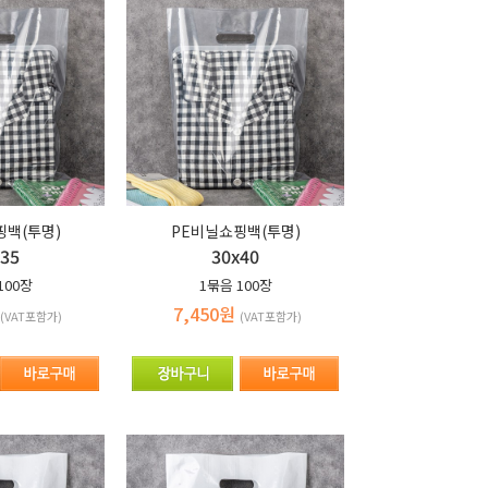
핑백(투명)
PE비닐쇼핑백(투명)
x35
30x40
100장
1묶음
100장
7,450원
(VAT포함가)
(VAT포함가)