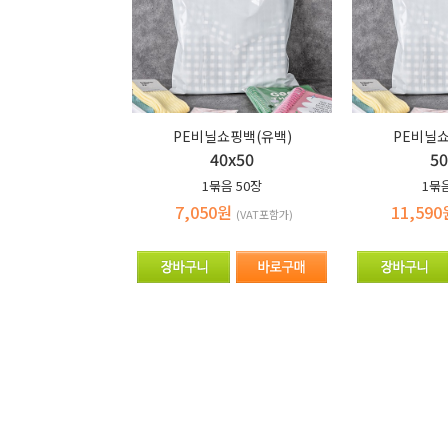
PE비닐쇼핑백(유백)
PE비닐쇼
40x50
50
1묶음
50장
1묶
7,050원
11,59
(VAT포함가)