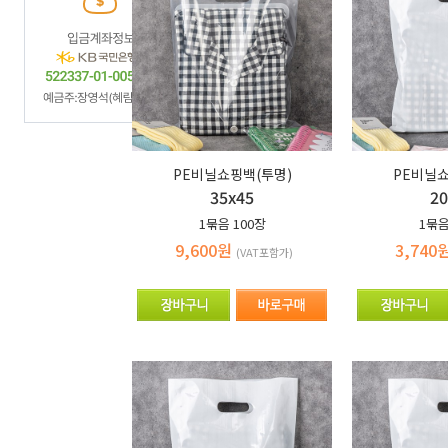
PE비닐쇼핑백(투명)
PE비닐쇼
35x45
20
1묶음
100장
1묶
9,600원
3,740
(VAT포함가)