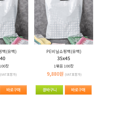
핑백(유백)
PE비닐쇼핑백(유백)
x40
35x45
100장
1묶음
100장
9,880원
(VAT포함가)
(VAT포함가)