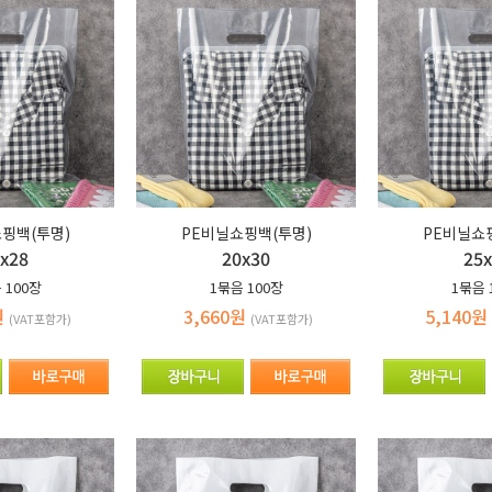
핑백(투명)
PE비닐쇼핑백(투명)
PE비닐쇼
x28
20x30
25
음
100장
1묶음
100장
1묶음
원
3,660원
5,140원
(VAT포함가)
(VAT포함가)