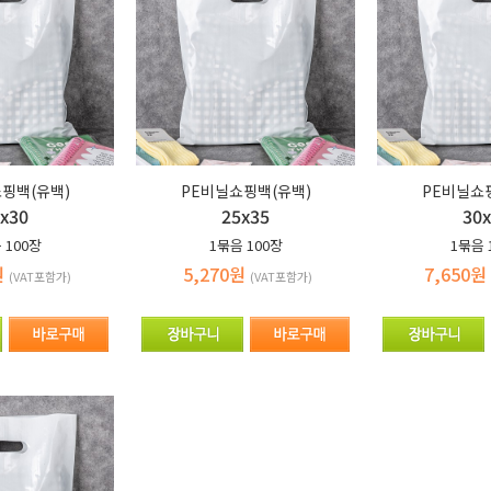
핑백(유백)
PE비닐쇼핑백(유백)
PE비닐쇼
x30
25x35
30
음
100장
1묶음
100장
1묶음
원
5,270원
7,650원
(VAT포함가)
(VAT포함가)