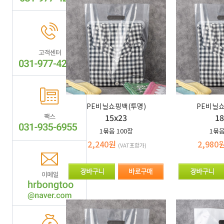
PE비닐쇼핑백(투명)
PE비닐쇼
15x23
18
1묶음
100장
1묶
2,240원
2,980
(VAT포함가)