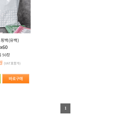
핑백(유백)
x60
음
50장
0원
(VAT포함가)
1