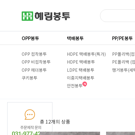
OPP봉투
택배봉투
PP/PE봉투
OPP 접착봉투
HDPE 택배봉투(특가)
PP폴리백(접
OPP 비접착봉투
HDPE 택배봉투
PE폴리백 (
OPP 헤더봉투
LDPE 택배봉투
행거봉투(세
쿠키봉투
이중지택배봉투
안전봉투
총 12
개의 상품