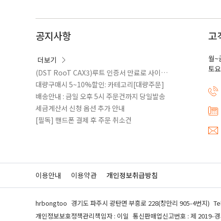
공지사항
고
월~
더보기
토요
(DST RooT CAX3)루트 인증서 만료로 사이트 접속안될때 방법
대량구매시 5~10%할인: 카테고리[대량주문]
배송안내 : 금일 오후 5시 주문건까지 당일발송
세금계산서 신청 옵션 추가 안내
[필독] 핸드폰 결제 후 주문 취소건
이용안내
이용약관
개인정보취급방침
hrbongtoo
경기도 파주시 광탄면 부흥로 228(창만리 905-4번지)
Te
개인정보보호정책관리책임자 : 이일
통신판매업신고번호 : 제 2019-경